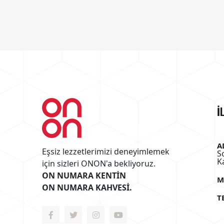
İ
A
Eşsiz lezzetlerimizi deneyimlemek
S
K
için sizleri ONON'a bekliyoruz.
ON NUMARA KENTİN
M
ON NUMARA KAHVESİ.
T