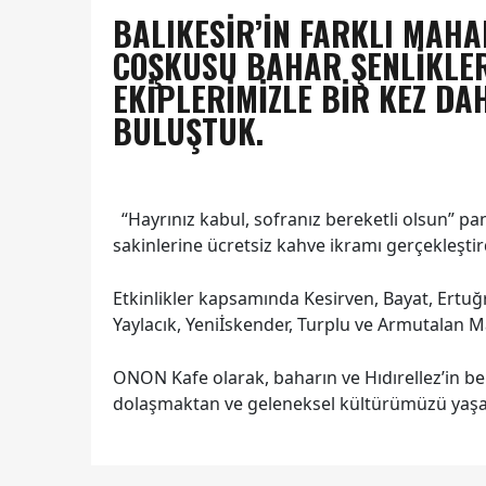
BALIKESIR’IN FARKLI MAHA
COŞKUSU BAHAR ŞENLIKLERI
EKIPLERIMIZLE BIR KEZ D
BULUŞTUK.
“Hayrınız kabul, sofranız bereketli olsun” pa
sakinlerine ücretsiz kahve ikramı gerçekleştir
Etkinlikler kapsamında Kesirven, Bayat, Ertuğr
Yaylacık, Yeniİskender, Turplu ve Armutalan M
ONON Kafe olarak, baharın ve Hıdırellez’in b
dolaşmaktan ve geleneksel kültürümüzü yaş