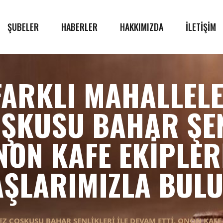
ŞUBELER
HABERLER
HAKKIMIZDA
İLETİŞİM
 FARKLI MAHALLEL
OŞKUSU BAHAR ŞEN
NON KAFE EKIPLER
ŞLARIMIZLA BULU
EZ COŞKUSU BAHAR ŞENLIKLERI ILE DEVAM ETTI. ONON KAFE