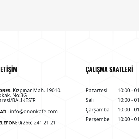
LETİŞİM
ÇALIŞMA SAATLERİ
Kızpınar Mah. 19010.
Pazartesi
10:00 - 0
DRES:
okak. No:3G
Salı
10:00 - 0
aresi/BALIKESİR
Çarşamba
10:00 - 0
info@ononkafe.com
AIL:
Perşembe
10:00 - 0
0(266) 241 21 21
ELEFON: