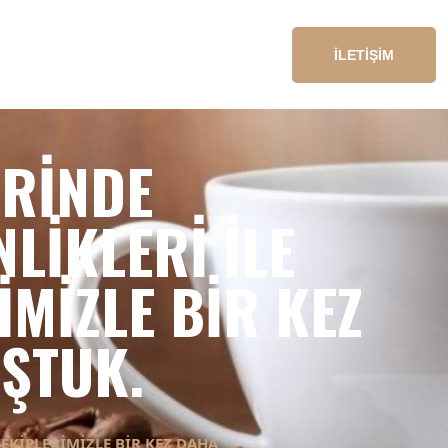
İLETİŞİM
ERINDE
LIKLERI ILE
IMIZLE BIR KEZ
ŞTUK.
 EKIPLERIMIZLE BIR KEZ DAHA