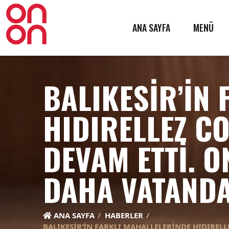
ANA SAYFA
MENÜ
BALIKESIR’IN
HIDIRELLEZ C
DEVAM ETTI. O
DAHA VATANDA
ANA SAYFA
HABERLER
BALIKESIR’IN FARKLI MAHALLELERINDE HIDIRELL