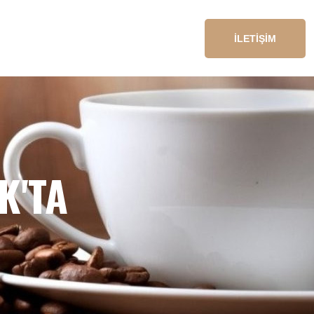
İLETİŞİM
K'TA