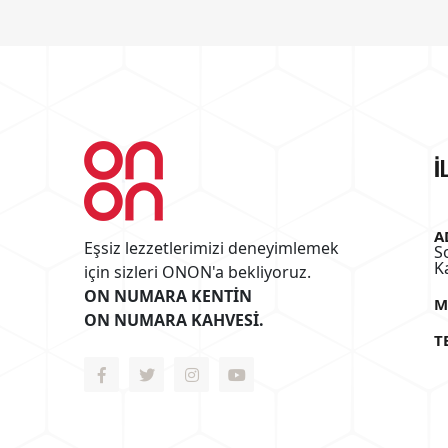
İ
A
Eşsiz lezzetlerimizi deneyimlemek
S
K
için sizleri ONON'a bekliyoruz.
ON NUMARA KENTİN
M
ON NUMARA KAHVESİ.
T