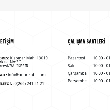
LETİŞİM
ÇALIŞMA SAATLERİ
Kızpınar Mah. 19010.
Pazartesi
10:00 - 0
DRES:
okak. No:3G
Salı
10:00 - 0
aresi/BALIKESİR
Çarşamba
10:00 - 0
info@ononkafe.com
AIL:
Perşembe
10:00 - 0
0(266) 241 21 21
ELEFON: