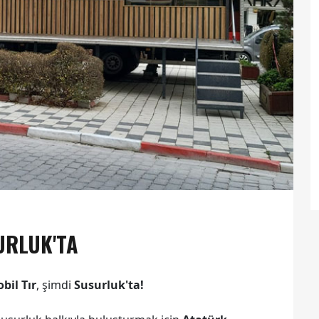
URLUK'TA
bil Tır
, şimdi
Susurluk'ta!