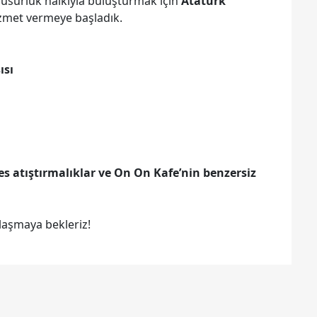
 Susurluk halkıyla buluşturmak için
Atatürk
zmet vermeye başladık.
ısı
es atıştırmalıklar ve On On Kafe’nin benzersiz
laşmaya bekleriz!