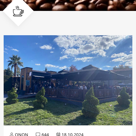
ONON
644
18.10.2024